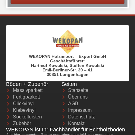
WEKOPAN Holzimport – Export GmbH
Geschäftsführer:
Hartmut Kowalski, Steffen Kowalski
Emil-Berliner-Str. 39 – 41
30851 Langenhagen
Böden + Zubehör
Seiten
Massivparkett
Startseite
Fertigparkett
Über uns
Clickvinyl
AGB
Klebevinyl
Impressum
Sockelleisten
Datenschutz
Zubehör
Kontakt
WEKOPAN ist Ihr Fachhändler für Echtholzböden.
Alle hier genannten Preise verstehen sich inkl. der gesetzlich