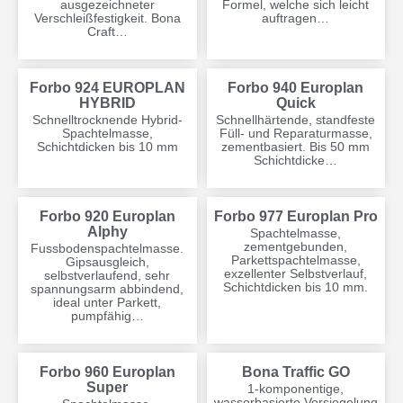
ausgezeichneter
Formel, welche sich leicht
Verschleißfestigkeit. Bona
auftragen…
Craft…
Forbo 924 EUROPLAN
Forbo 940 Europlan
HYBRID
Quick
Schnelltrocknende Hybrid-
Schnellhärtende, standfeste
Spachtelmasse,
Füll- und Reparaturmasse,
Schichtdicken bis 10 mm
zementbasiert. Bis 50 mm
Schichtdicke…
Forbo 920 Europlan
Forbo 977 Europlan Pro
Alphy
Spachtelmasse,
zementgebunden,
Fussbodenspachtelmasse.
Parkettspachtelmasse,
Gipsausgleich,
exzellenter Selbstverlauf,
selbstverlaufend, sehr
Schichtdicken bis 10 mm.
spannungsarm abbindend,
ideal unter Parkett,
pumpfähig…
Forbo 960 Europlan
Bona Traffic GO
Super
1-komponentige,
wasserbasierte Versiegelung