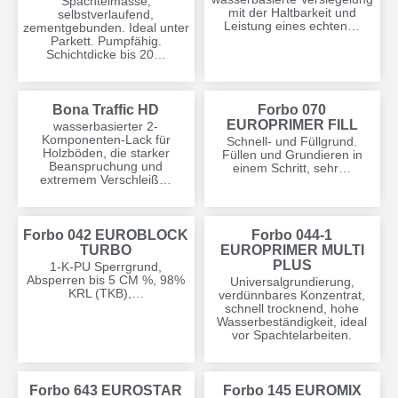
Spachtelmasse,
mit der Haltbarkeit und
selbstverlaufend,
Leistung eines echten…
zementgebunden. Ideal unter
Parkett. Pumpfähig.
Schichtdicke bis 20…
Bona Traffic HD
Forbo 070
EUROPRIMER FILL
wasserbasierter 2-
Komponenten-Lack für
Schnell- und Füllgrund.
Holzböden, die starker
Füllen und Grundieren in
Beanspruchung und
einem Schritt, sehr…
extremem Verschleiß…
Forbo 042 EUROBLOCK
Forbo 044-1
TURBO
EUROPRIMER MULTI
PLUS
1-K-PU Sperrgrund,
Absperren bis 5 CM %, 98%
Universalgrundierung,
KRL (TKB),…
verdünnbares Konzentrat,
schnell trocknend, hohe
Wasserbeständigkeit, ideal
vor Spachtelarbeiten.
Forbo 643 EUROSTAR
Forbo 145 EUROMIX