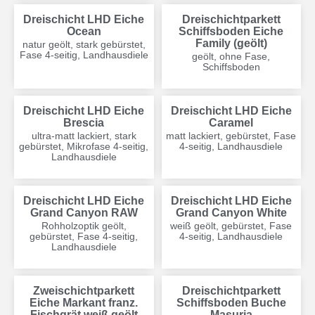
Dreischicht LHD Eiche
Dreischichtparkett
Ocean
Schiffsboden Eiche
Family (geölt)
natur geölt, stark gebürstet,
Fase 4-seitig, Landhausdiele
geölt, ohne Fase,
Schiffsboden
Dreischicht LHD Eiche
Dreischicht LHD Eiche
Brescia
Caramel
ultra-matt lackiert, stark
matt lackiert, gebürstet, Fase
gebürstet, Mikrofase 4-seitig,
4-seitig, Landhausdiele
Landhausdiele
Dreischicht LHD Eiche
Dreischicht LHD Eiche
Grand Canyon RAW
Grand Canyon White
Rohholzoptik geölt,
weiß geölt, gebürstet, Fase
gebürstet, Fase 4-seitig,
4-seitig, Landhausdiele
Landhausdiele
Zweischichtparkett
Dreischichtparkett
Eiche Markant franz.
Schiffsboden Buche
Fischgrät weiß geölt
Masuria