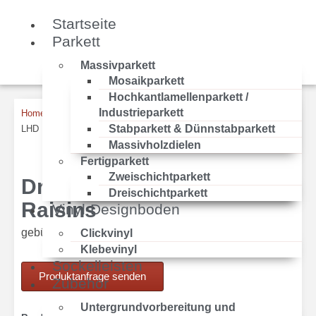
Startseite
Parkett
Massivparkett
Mosaikparkett
Hochkantlamellenparkett /
Industrieparkett
Home
/
Parkett
/
Fertigparkett
/
Dreischichtparkett
/ Dreischicht
Stabparkett & Dünnstabparkett
LHD Eiche Raisins
Massivholzdielen
Fertigparkett
Zweischichtparkett
Dreischicht LHD Eiche
Dreischichtparkett
Raisins
Vinyl-Designboden
gebürstet, matt lackiert, Fase 4-seitig
Clickvinyl
Klebevinyl
Sockelleisten
Produktanfrage senden
Zubehör
Untergrundvorbereitung und