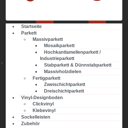
Startseite
Parkett
Massivparkett
Mosaikparkett
Hochkantlamellenparkett /
Industrieparkett
Stabparkett & Dünnstabparkett
Massivparkett
Startseite
Massivholzdielen
Fertigparkett
Zweischichtparkett
Dreischichtparkett
Vinyl-Designboden
Clickvinyl
Klebevinyl
Sockelleisten
Zubehör