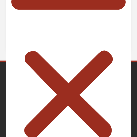
Verlegeart
Klick-Verbindung
Warmwasser-
geeignet (bei Einhaltung der
Fußbodenheizung
geltenen Verlegevorschriften
DIN)
Artikelnummer
2170105
WEKOPAN Holzimport – Export GmbH
Geschäftsführer:
Hartmut Kowalski, Steffen Kowalski
Emil-Berliner-Str. 39 – 41
30851 Langenhagen
Böden + Zubehör
Seiten