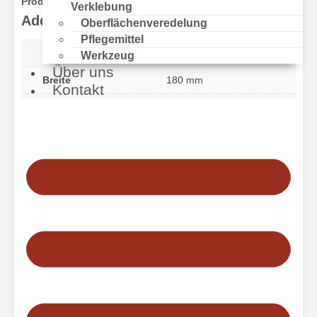
Produktdetails
Verklebung
Additional information
Oberflächenveredelung
Pflegemittel
Länge
2200 mm
Werkzeug
Über uns
Breite
180 mm
Kontakt
Stärke
14 mm
Nutzschicht
2,5 mm
Aufbau
3-Schicht
Holzart
Eiche
Sortierung
Country
Oberflächenbehandlung
gebürstet, matt lackiert
Fase
4-seitig
Verlegeoptik
Landhausdiele