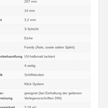
207 mm
14 mm
ht
3,2 mm
3-Schicht
Eiche
Family (Äste, sowie selten Splint)
enbehandlung
UV-halbmatt lackiert
4-seitig
ik
Schiffsboden
Klick-System
er-
geeignet (bei Einhaltung der geltenen
heizung
Verlegevorschriften DIN)
gseinheit
3,18 m²